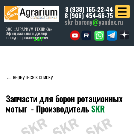
8 (938) 165-22-44
8 (906) 454-66-75
skr-borony
@
yandex.ru
ООО «АГРАРИУМ ТЕХНИКА»
Официальный дилер
завода производителя
"SKR"
← вернуться к списку
Запчасти для борон ротационных
мотыг - Производитель
SKR