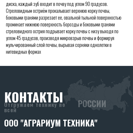
диска, каждый зуб входит в почву под углом 90 градусов.
8 (938) 165-22-44
Стреловидным остриём прокалывает верхнюю корку почвы,
8 (906) 454-66-75
боковыми гранями разрезает ее, овальной тыльной поверхностью
skr-borony@yandex.ru
проминает нижнюю поверхность борозды и боковыми гранями
Режим работы:
стреловидного острия подрывает корку почвы с низу выходя по
Ежедневно с 08:30 до 17:30
углом 45 градусов, производя микровзрыв почвы и формируя
мульчированный слой почвы, вырывая сорняки однолетки в
РЕКВИЗИТЫ
нитевидных формах
ООО «АГРАРИУМ ТЕХНИКА»
ИНН: 6155093129
ОГРН: 1236100025919
Политика конфиденциальности.
ОСТАВИТЬ ЗАЯВКУ