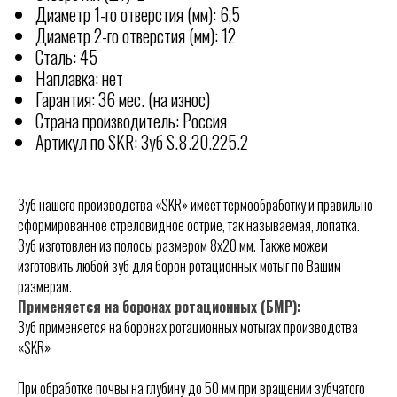
Диаметр 1-го отверстия (мм): 6,5
Диаметр 2-го отверстия (мм): 12
Сталь: 45
Наплавка: нет
Гарантия: 36 мес. (на износ)
Страна производитель: Россия
Артикул по SKR: Зуб S.8.20.225.2
Зуб нашего производства «SKR» имеет термообработку и правильно
сформированное стреловидное острие, так называемая, лопатка.
Зуб изготовлен из полосы размером 8х20 мм. Также можем
КОНТАКТЫ
изготовить любой зуб для борон ротационных мотыг по Вашим
РОССИИ
Отгружаем технику по
размерам.
всей
Применяется на боронах ротационных (БМР):
ООО "АГРАРИУМ ТЕХНИКА"
Зуб применяется на боронах ротационных мотыгах производства
«SKR»
Адрес офиса:
344005: Ростовская область,
Ростов-на-Дону, ул. Береговая 8
При обработке почвы на глубину до 50 мм при вращении зубчатого