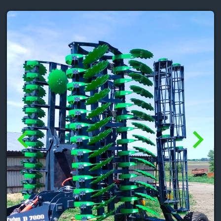
ТЕХНИЧЕСКИЕ
ХАРАКТЕРИСТИКИ
Ширина захвата (м): 6,8
Вес (кг): 7000
Транспортная ширина (м): 3
Транспортная высота (м): 3,5
Транспортная длина (м): 6
Рабочая длина (м): 6,2
Рабочая ширина (м): 6,8
Рабочая высота (м): 1,65
Расстояние между центрами рабочих органов
(мм): 250
Расст-е между центрами дисков переднего и
заднего ряда (мм): 1200
Расстояние между центрами дисков второго ряда
и катком (мм): 850
Количество рабочих органов (шт): 54