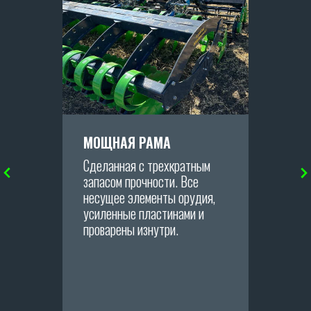
ОТПРАВИТЬ
ПРОИЗВОДСТВО
SKR
МОЩНАЯ РАМА
Адрес производства:
Сделанная с трехкратным
347706, Ростовская обл., Кагальницкий
запасом прочности. Все
район, ст. Кировская, ул. Славы, 17
несущее элементы орудия,
усиленные пластинами и
проварены изнутри.