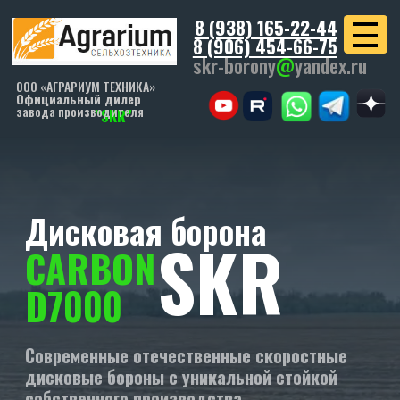
8 (938) 165-22-44
8 (906) 454-66-75
skr-borony
@
yandex.ru
ООО «АГРАРИУМ ТЕХНИКА»
Официальный дилер
завода производителя
"SKR"
Дисковая борона
SKR
CARBON
D7000
Современные отечественные скоростные
дисковые бороны с уникальной стойкой
собственного производства.
УЗНАТЬ СТОИМОСТЬ
СКАЧАТЬ КП