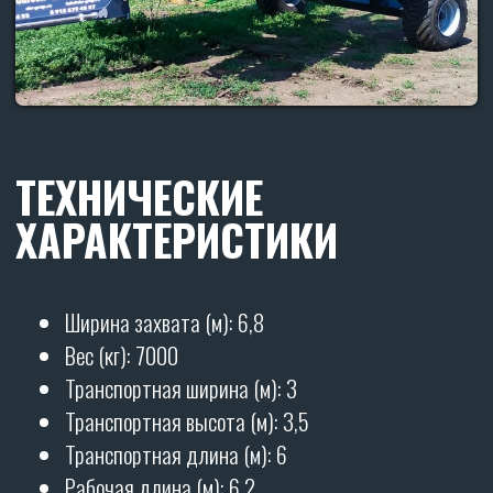
Диск рабочего органа (мм): 560 (наплавка гранит)
Количество катков (шт): 2 по 3 м
Подшипник на катках: FKL 308
самоцентрирующийся (обслуживаемый)
Диаметр катков (мм): 430
Рабочая поверхность катков состоит из круга
диаметром (мм): 25 (8 шт. на каток)
Рабочая скорость (км/ч): от 12
Производительность (га/ч): от 7,2
Глубина обработки (мм): от 30 до 150
Необходимая мощность трактора (л.с.): от 300
Гарантия - 12 месяцев
полностью на все
орудие.