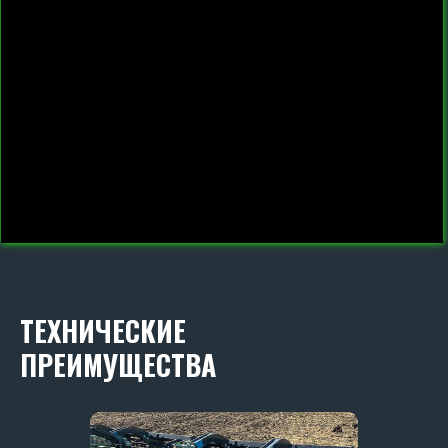
skr-borony@yandex.ru
Режим работы:
Ежедневно с 08:30 до 17:30
РЕКВИЗИТЫ
ООО «АГРАРИУМ ТЕХНИКА»
ИНН: 6155093129
ОГРН: 1236100025919
Политика конфиденциальности.
ОСТАВИТЬ ЗАЯВКУ
ТЕХНИЧЕСКИЕ
ПРЕИМУЩЕСТВА
Я даю согласие на обработку персональных
данных в соответствии с
политикой
конфиденциальности