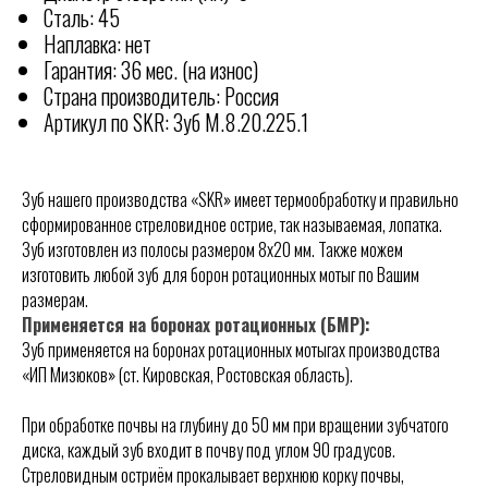
Сталь: 45
Наплавка: нет
Гарантия: 36 мес. (на износ)
Страна производитель: Россия
Артикул по SKR: Зуб М.8.20.225.1
Зуб нашего производства «SKR» имеет термообработку и правильно
сформированное стреловидное острие, так называемая, лопатка.
Зуб изготовлен из полосы размером 8х20 мм. Также можем
изготовить любой зуб для борон ротационных мотыг по Вашим
КОНТАКТЫ
размерам.
РОССИИ
Применяется на боронах ротационных (БМР):
Отгружаем технику по
всей
Зуб применяется на боронах ротационных мотыгах производства
ООО "АГРАРИУМ ТЕХНИКА"
«ИП Мизюков» (ст. Кировская, Ростовская область).
Адрес офиса:
При обработке почвы на глубину до 50 мм при вращении зубчатого
344005: Ростовская область,
диска, каждый зуб входит в почву под углом 90 градусов.
Ростов-на-Дону, ул. Береговая 8
Стреловидным остриём прокалывает верхнюю корку почвы,