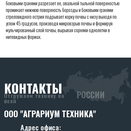
8 (938) 165-22-44
боковыми гранями разрезает ее, овальной тыльной поверхностью
8 (906) 454-66-75
проминает нижнюю поверхность борозды и боковыми гранями
skr-borony@yandex.ru
стреловидного острия подрывает корку почвы с низу выходя по
Режим работы:
углом 45 градусов, производя микровзрыв почвы и формируя
Ежедневно с 08:30 до 17:30
мульчированный слой почвы, вырывая сорняки однолетки в
нитевидных формах.
РЕКВИЗИТЫ
ООО «АГРАРИУМ ТЕХНИКА»
ИНН: 6155093129
ОГРН: 1236100025919
Политика конфиденциальности.
ОСТАВИТЬ ЗАЯВКУ
Я даю согласие на обработку персональных