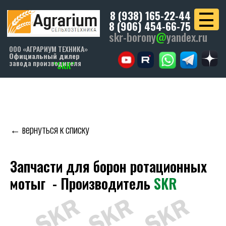
8 (938) 165-22-44
8 (906) 454-66-75
skr-borony
@
yandex.ru
ООО «АГРАРИУМ ТЕХНИКА»
Официальный дилер
завода производителя
"SKR"
← вернуться к списку
Запчасти для борон ротационных
мотыг - Производитель
SKR