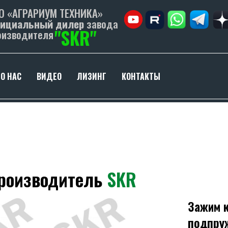
О «АГРАРИУМ ТЕХНИКА»
ициальный дилер
завода
"SKR"
оизводителя
О НАС
ВИДЕО
ЛИЗИНГ
КОНТАКТЫ
Производитель
SKR
Зажим к
подпруж