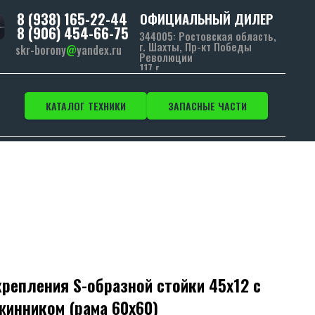
8 (938) 165-22-44
ОФИЦИАЛЬНЫЙ ДИЛЕР
8 (906) 454-66-75
344005: Ростовская область,
г. Шахты, Пр-кт Победы
skr-borony
@
yandex.ru
Революции
117 г.
КАТАЛОГ ТЕХНИКИ
ЗАПАСНЫЕ ЧАСТИ
репления S-образной стойки 45х12 с
инником (рама 60х60)