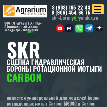
8 (938) 165-22-44
8 (906) 454-66-75
skr-borony
@
yandex.ru
ООО «АГРАРИУМ ТЕХНИКА»
Официальный дилер
завода производителя
"SKR"
SKR
СЦЕПКА ГИДРАВЛИЧЕСКАЯ
БОРОНЫ РОТАЦИОННОЙ МОТЫГИ
CARBON
является универсальной для моделей борон
ротационных мотыг Carbon M6000 и Carbon
M6000C
УЗНАТЬ СТОИМОСТЬ