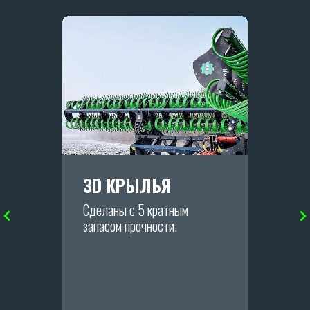
344005: Ростовская область,
Ростов-на-Дону, ул. Береговая 8
8 (938) 165-22-44
8 (906) 454-66-75
skr-borony@yandex.ru
Режим работы:
Ежедневно с 08:30 до 17:30
РЕКВИЗИТЫ
ООО «АГРАРИУМ ТЕХНИКА»
3D КРЫЛЬЯ
ИНН: 6155093129
ОГРН: 1236100025919
Политика конфиденциальности.
Сделаны с 5 кратным
запасом прочности.
ОСТАВИТЬ ЗАЯВКУ