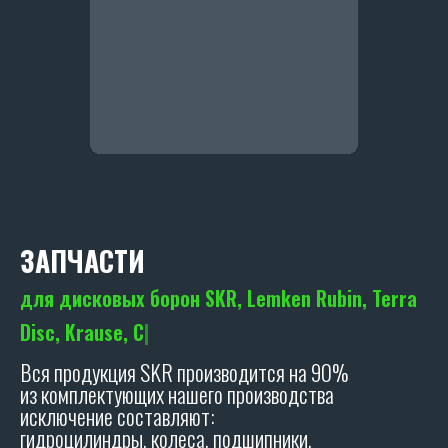
Я даю согласие на обработку персональных
данных в соответствии с
политикой
конфиденциальности
ОТПРАВИТЬ
ЗАПЧАСТИ
ПРОИЗВОДСТВО
SKR
для куль
|
Адрес производства:
Вся продукция SKR производится на 90%
347706, Ростовская обл., Кагальницкий
район, ст. Кировская, ул. Славы, 17
из комплектующих нашего производства
исключение составляют:
гидроцилиндры, колеса, подшипники.