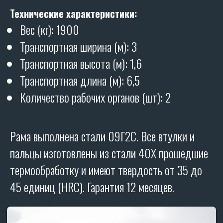
Технические характеристики:
Вес (кг): 1900
Транспортная ширина (м): 3
Транспортная высота (м): 1,6
Транспортная длина (м): 6,5
Количество рабочих органов (шт): 2
Ширина захвата (м): 12
Рама выполнена стали 09Г2С. Все втулки и
Вес (кг): 4200
пальцы изготовлены из стали 40Х прошедшие
Транспортная ширина (м): 3
Транспортная высота (м): 2,6
термообработку и имеют твердость от 35 до
Транспортная длина (м): 7,1
45 единиц (HRC). Гарантия 12 месяцев.
Рабочая длина (м): 8,2
Рабочая ширина (м): 12
Рабочая высота (м): 1,3