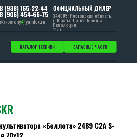
8 (938) 165-22-44
ОФИЦИАЛЬНЫЙ ДИЛЕР
8 (906) 454-66-75
344005: Ростовская область,
г. Шахты, Пр-кт Победы
skr-borony
@
yandex.ru
Революции
117 г.
КАТАЛОГ ТЕХНИКИ
ЗАПАСНЫЕ ЧАСТИ
SKR
культиватора «Беллота» 2489 С2А S-
я 70х12