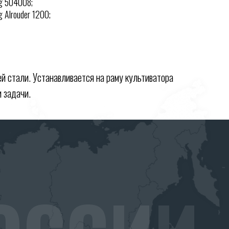
ng 504008;
g Alrouder 1200;
й стали. Устанавливается на раму культиватора
 задачи.