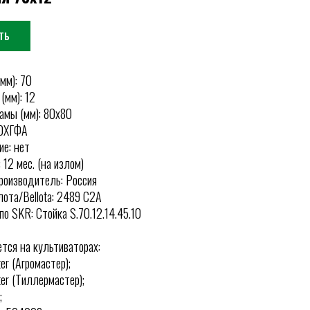
ТЬ
мм): 70
(мм): 12
амы (мм): 80х80
50ХГФА
е: нет
 12 мес. (на излом)
роизводитель: Россия
ота/Bellota: 2489 C2A
по SKR: Стойка S.70.12.14.45.10
тся на культиваторах:
er (Агромастер);
ter (Тиллермастер);
;