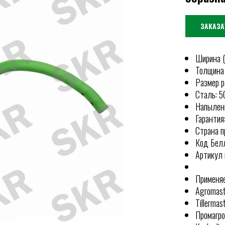
ЗАКАЗА
Ширина (
Толщина 
Размер р
Сталь: 
Напылени
Гарантия:
Страна п
Код Белл
Артикул 
Применяе
Agromast
Tillermas
Промагро