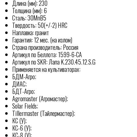
Длина (мм): 230
Толщина (мм): 6
Сталь: 30MnB5
Твердость: 50(+/-2) HRC
Наплавка: гранит
Гарантия: 12 мес. (на излом)
Страна производитель: Россия
Артикул по Беллота: 1599-6-СА
Артикул по SKR: Лапа K.230.45.12.S.G
Применяется на культиваторах:
БДМ-Агро;
ДИАС;
БДТ-Агро;
Agromaster (Агромастер);
Solar Fields;
Tillermaster (Тайлермастер);
КС (У);
КС-6 (У);
КС-8 (У);