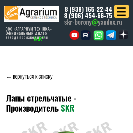
8 (938) 165-22-44
8 (906) 454-66-75
skr-borony
@
yandex.ru
ООО «АГРАРИУМ ТЕХНИКА»
Официальный дилер
завода производителя
"SKR"
← вернуться к списку
Лапы стрельчатые -
Производитель
SKR