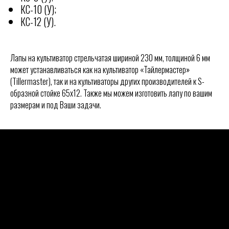
КС-10 (У);
КС-12 (У).
КОНТАКТЫ
Лапы на культиватор стрельчатая шириной 230 мм, толщиной 6 мм
РОССИИ
Отгружаем технику по
может устанавливаться как на культиватор «Тайлермастер»
всей
(Tillermaster), так и на культиваторы других производителей к S-
ООО "АГРАРИУМ ТЕХНИКА"
образной стойке 65х12. Также мы можем изготовить лапу по вашим
размерам и под Ваши задачи.
Адрес офиса:
344005: Ростовская область,
Ростов-на-Дону, ул. Береговая 8
8 (938) 165-22-44
8 (906) 454-66-75
skr-borony@yandex.ru
Режим работы:
Ежедневно с 08:30 до 17:30
РЕКВИЗИТЫ