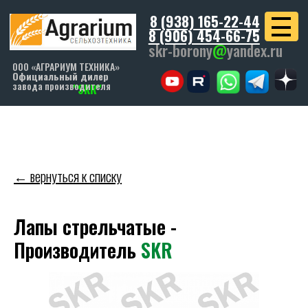
8 (938) 165-22-44
8 (906) 454-66-75
skr-borony
@
yandex.ru
ООО «АГРАРИУМ ТЕХНИКА»
Официальный дилер
завода производителя
"SKR"
← вернуться к списку
Лапы стрельчатые -
Производитель
SKR