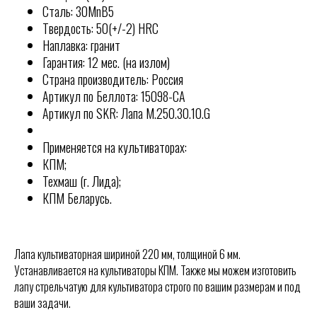
Сталь: 30MnB5
Твердость: 50(+/-2) HRC
Наплавка: гранит
Гарантия: 12 мес. (на излом)
Страна производитель: Россия
Артикул по Беллота: 15098-CA
Артикул по SKR: Лапа М.250.30.10.G
Применяется на культиваторах:
КПМ;
Техмаш (г. Лида);
КПМ Беларусь.
Лапа культиваторная шириной 220 мм, толщиной 6 мм.
Устанавливается на культиваторы КПМ. Также мы можем изготовить
КОНТАКТЫ
лапу стрельчатую для культиватора строго по вашим размерам и под
РОССИИ
Отгружаем технику по
ваши задачи.
всей