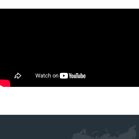
ООО "АГРАРИУМ ТЕХНИКА"
Адрес офиса:
344005: Ростовская область,
Ростов-на-Дону, ул. Береговая 8
8 (938) 165-22-44
8 (906) 454-66-75
skr-borony@yandex.ru
Режим работы:
Ежедневно с 08:30 до 17:30
РЕКВИЗИТЫ
ООО «АГРАРИУМ ТЕХНИКА»
ИНН: 6155093129
ОГРН: 1236100025919
Политика конфиденциальности.