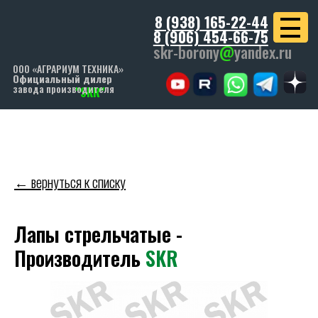
8 (938) 165-22-44
8 (906) 454-66-75
skr-borony
@
yandex.ru
ООО «АГРАРИУМ ТЕХНИКА»
Официальный дилер
завода производителя
"SKR"
← вернуться к списку
Лапы стрельчатые -
Производитель
SKR