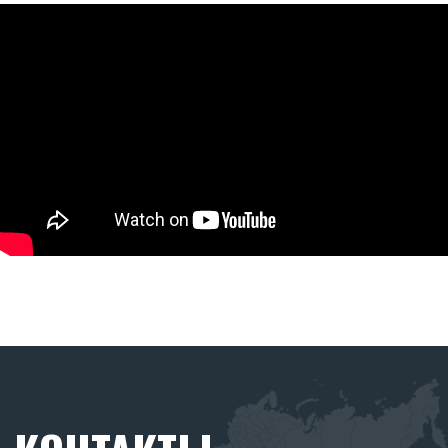
ООО "АГРАРИУМ ТЕХНИКА"
Адрес офиса:
344005: Ростовская область,
Ростов-на-Дону, ул. Береговая 8
8 (938) 165-22-44
8 (906) 454-66-75
skr-borony@yandex.ru
Режим работы:
Ежедневно с 08:30 до 17:30
РЕКВИЗИТЫ
ООО «АГРАРИУМ ТЕХНИКА»
ИНН: 6155093129
ОГРН: 1236100025919
Политика конфиденциальности.
ОСТАВИТЬ ЗАЯВКУ